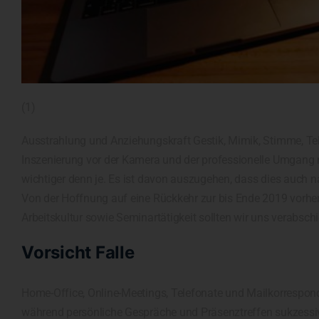
(1)
Ausstrahlung und Anziehungskraft Gestik, Mimik, Stimme, Tele
Inszenierung vor der Kamera und der professionelle Umgang 
wichtiger denn je. Es ist davon auszugehen, dass dies auch 
Von der Hoffnung auf eine Rückkehr zur bis Ende 2019 vorhe
Arbeitskultur sowie Seminartätigkeit sollten wir uns verabschi
Vorsicht Falle
Home-Office, Online-Meetings, Telefonate und Mailkorrespond
während persönliche Gespräche und Präsenztreffen sukzess