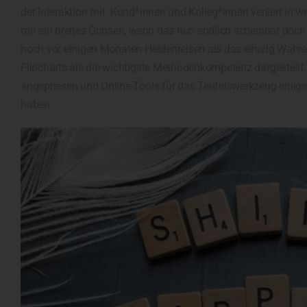
der Interaktion mit Kund*innen und Kolleg*innen verliert in we
mir ein breites Grinsen, wenn das nun endlich scheinbar doch
noch vor einigen Monaten Heldenreisen als das einizig Wahre
Flipcharts als die wichtigste Methodenkompetenz dargestellt,
angepriesen und Online-Tools für das Teufelswerkzeug einiger
haben.