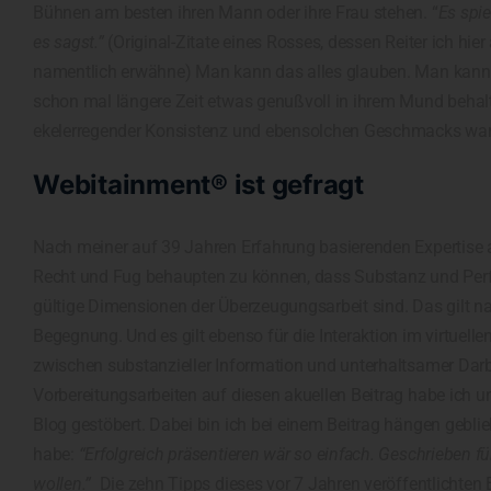
Bühnen am besten ihren Mann oder ihre Frau stehen. “
Es spie
es sagst.”
(Original-Zitate eines Rosses, dessen Reiter ich hi
namentlich erwähne) Man kann das alles glauben. Man kann 
schon mal längere Zeit etwas genußvoll in ihrem Mund behalt
ekelerregender Konsistenz und ebensolchen Geschmacks wa
Webitainment® ist gefragt
Nach meiner auf 39 Jahren Erfahrung basierenden Expertise al
Recht und Fug behaupten zu können, dass Substanz und Perf
gültige Dimensionen der Überzeugungsarbeit sind. Das gilt 
Begegnung. Und es gilt ebenso für die Interaktion im virtuelle
zwischen substanzieller Information und unterhaltsamer Dar
Vorbereitungsarbeiten auf diesen akuellen Beitrag habe ich 
Blog gestöbert. Dabei bin ich bei einem Beitrag hängen geblieb
habe:
“Erfolgreich präsentieren wär so einfach. Geschrieben f
wollen.”
Die zehn Tipps dieses vor 7 Jahren veröffentlichten B