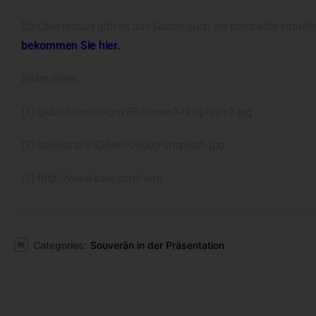
Darüber hinaus gibt es das Ganze auch als kompakte virtuelle 
bekommen Sie hier.
Bildquellen:
(1) gabriel-benois-qnWPjzewewA-unsplash-1.jpg
(2) soulsana-V5DBwOOv0bo-unsplash.jpg
(3) http://www.kaaj.com/am/
Categories:
Souverän in der Präsentation