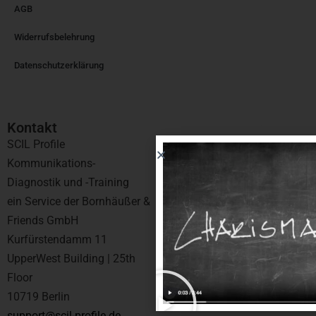
AGB
Widerrufsbelehrung
Datenschutzerklärung
Kontakt​
SCIL Profile
Kommunikations-
Diagnostik und -Training
ein Service der Bornhäußer &
Friends GmbH
Kurfürstendamm 11
UpperWest Building | 25th
Floor
10719 Berlin
support@scil-profile.de