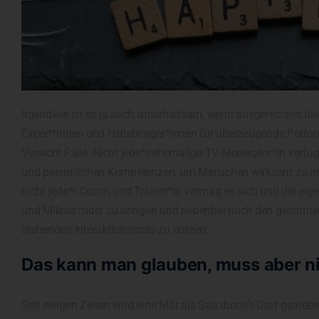
Irgendwie ist es ja auch unterhaltsam, wenn ausgerechnet die
Expert*innen und Heilsbringer*innen für überzeugende Perfo
Vorsicht Falle. Nicht jede*r ehemalige TV-Moderator*in verfü
und persönlichen Kompetenzen, um Menschen wirksam zu insp
nicht jede*r Coach und Trainer*in vermag es sich und die ei
und Mikros rüber zu bringen und nebenbei noch den gesamte
stehenden Interaktionstools zu nutzen.
Das kann man glauben, muss aber n
Seit ewigen Zeiten wird eine Mär als Sau durch’s Dorf getrieb