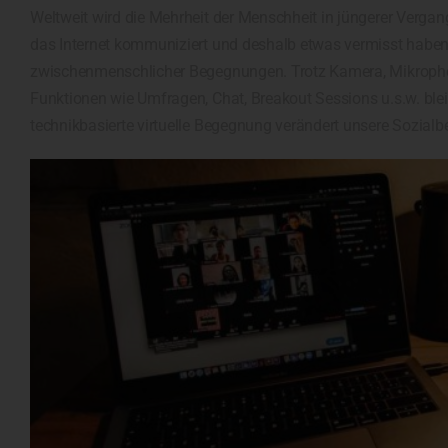
Weltweit wird die Mehrheit der Menschheit in jüngerer Verga
das Internet kommuniziert und deshalb etwas vermisst haben:
zwischenmenschlicher Begegnungen. Trotz Kamera, Mikrophon
Funktionen wie Umfragen, Chat, Breakout Sessions u.s.w. blei
technikbasierte virtuelle Begegnung verändert unsere Sozial