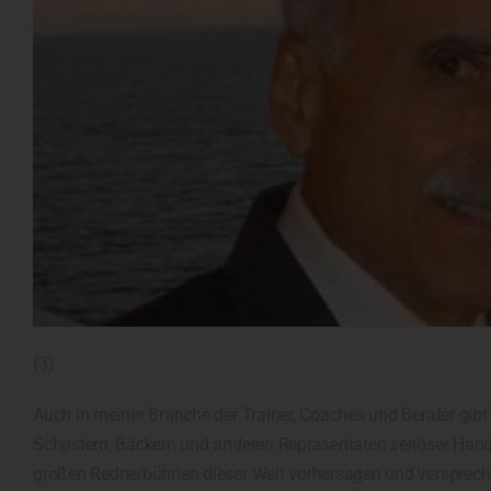
(3)
Auch in meiner Branche der Trainer, Coaches und Berater gibt 
Schustern, Bäckern und anderen Repräsentaten seriöser Hand
großen Rednerbühnen dieser Welt vorhersagen und verspreche