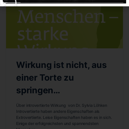
Wirkung ist nicht, aus
einer Torte zu
springen…
Über introvertierte Wirkung von Dr. Sylvia Löhken
Introvertierte haben andere Eigenschaften als
Extrovertierte. Leise Eigenschaften haben es in sich.
Einige der erfolgreichsten und spannendsten