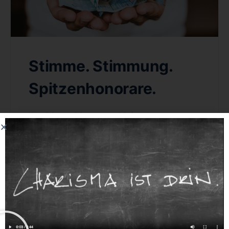
Stimme. Stimmung.
Spitzenhonorare.
Was Stimme, Stimmung und Spitzenhonorare
gemeinsam haben. Manch ein(e) Leser(in) der
Überschrift dieses Beitrags stellt sich vielleicht die
Frage: Was haben Stimme, Stimmung und
Spitzenhonorare…
Andreas Bornhäußer
0
Comments
24. November 2018