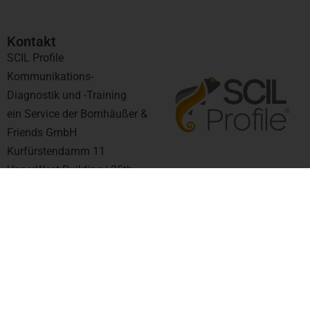
Kontakt​
SCIL Profile
Kommunikations-
Diagnostik und -Training
ein Service der Bornhäußer &
Friends GmbH
Kurfürstendamm 11
UpperWest Building | 25th
Floor
10719 Berlin
support@scil-profile.de
+49 30 845 17 23
6
*Hinweis zur Gendersprache