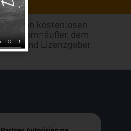
zt Deinen kostenlosen
reas Bornhäußer, dem
rheber und Lizenzgeber.
Partner Autorisierung