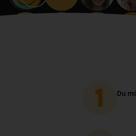
Du mö