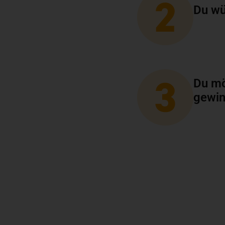
Du wü
Du mö
gewi