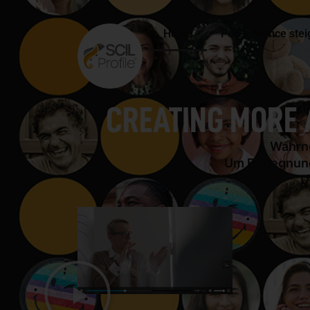
Home
Performance stei
CREATING MORE 
Wahrne
Um Begegnungen
D