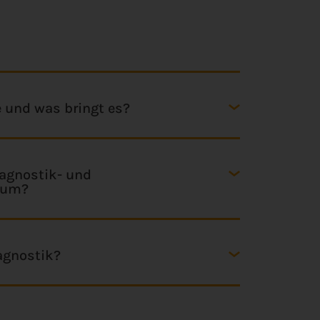
e und was bringt es?
iagnostik- und
ium?
iagnostik?