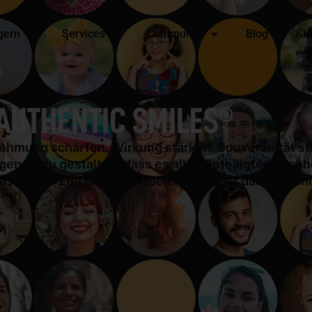
gern
Services
Community
Blog
Sh
AUTHENTIC SMILES®​
hmung schärfen. Wirkung stärken. Souveränität st
 so zu gestalten, dass es allen Beteiligten nachh
as ist das Ziel unserer Arbeit. Und es ist das Ergebni