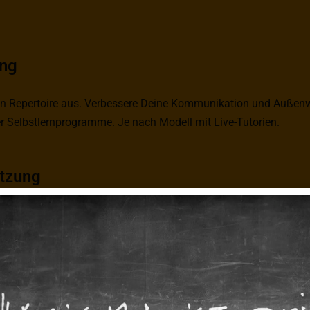
ing
n Repertoire aus. Verbessere Deine Kommunikation und Außenw
r Selbstlernprogramme. Je nach Modell mit Live-Tutorien.
tzung
rch das Training gezielt ins Tun und erreiche Deine Ziele. Schne
t.