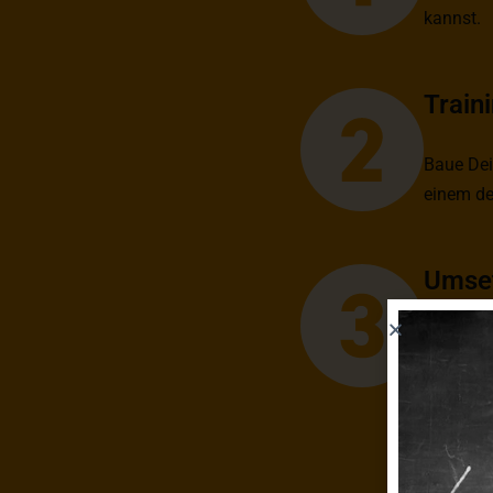
kannst.
Train
Baue Dei
einem de
Umse
Komme du
dauerhaf