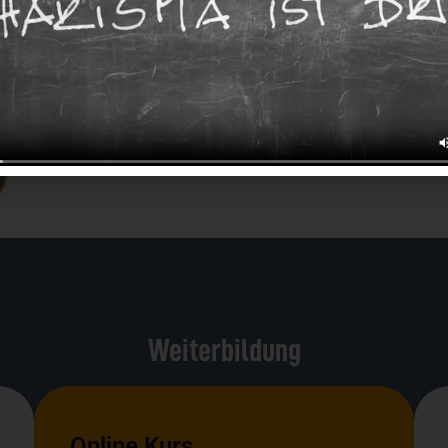
Sichere Dir jet
Termin mit And
SCIL Profile U
Weiterbildung
Online Kurs