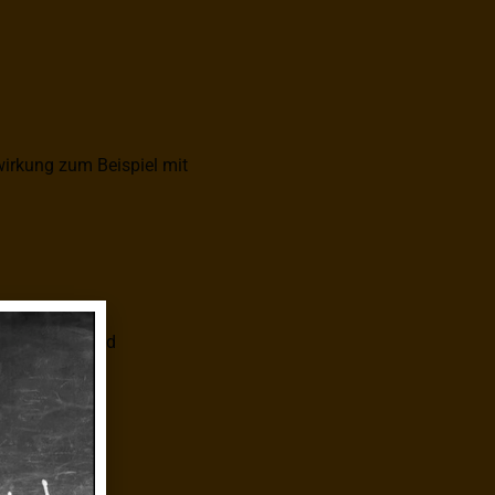
irkung zum Beispiel mit
ll. Sicher. Und