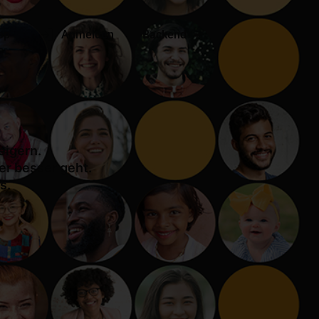
op
Anmelden
Backend
eigern.
er besser geht.
s.