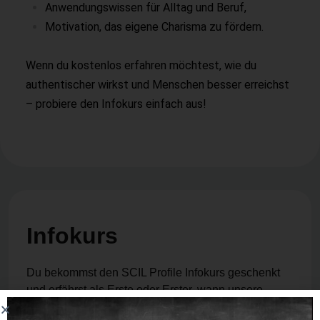
Anwendungswissen für Alltag und Beruf,
Motivation, das eigene Charisma zu fördern.
Wenn du kostenlos erfahren möchtest, wie du
authentischer wirkst und Menschen besser erreichst
– probiere den Infokurs einfach aus!
Infokurs
Du bekommst den SCIL Profile Infokurs geschenkt
und erfährst als Erste oder Erster, wann unsere
Plattform für gewinnende Kommunikation on Air