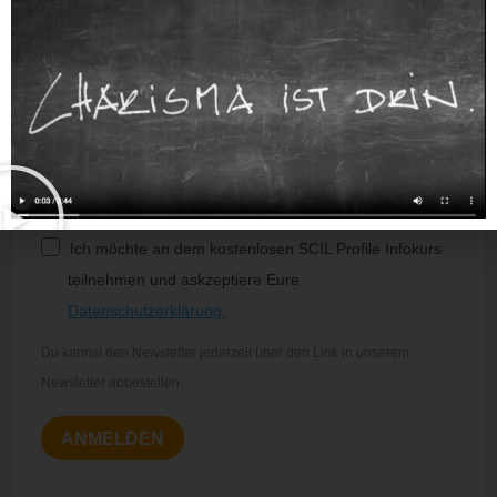
geht. Und in der Zwischenzeit bekommst Du unsere
besten Tipps & Tools für Wirkungs- und
Wahrnehmungskompetenz.
Ich möchte an dem kostenlosen SCIL Profile Infokurs
teilnehmen und askzeptiere Eure
Datenschutzerklärung.
Du kannst den Newsletter jederzeit über den Link in unserem
Newsletter abbestellen.
ANMELDEN