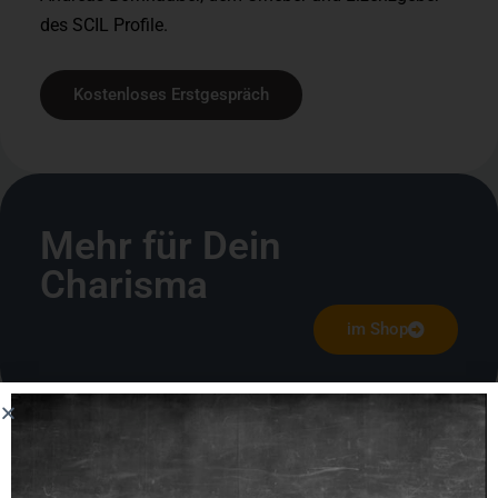
des SCIL Profile.
Kostenloses Erstgespräch
Mehr für Dein
Charisma
im Shop