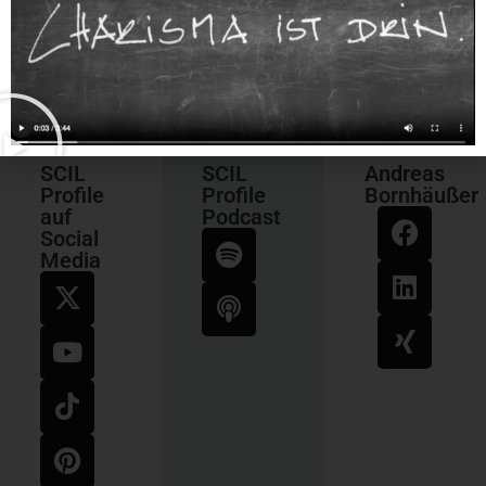
SCIL
SCIL
Andreas
Profile
Profile
Bornhäußer
auf
Podcast
Social
Media