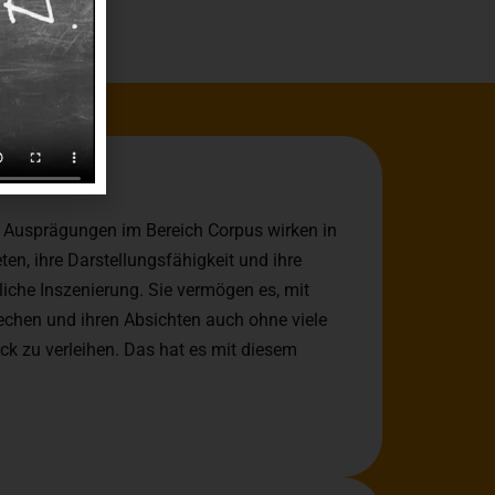
n Ausprägungen im Bereich Corpus wirken in
eten, ihre Darstellungsfähigkeit und ihre
liche Inszenierung. Sie vermögen es, mit
chen und ihren Absichten auch ohne viele
ck zu verleihen. Das hat es mit diesem