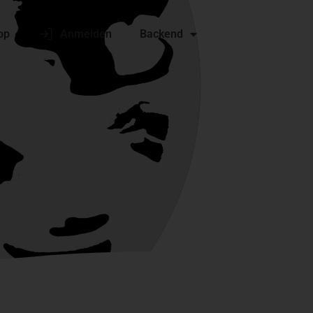
op
Anmelden
Backend