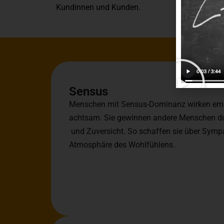
Kundinnen und Kunden.
Sensus
Menschen mit Sensus-Dominanz wirken em
achtsam. Sie gewinnen andere Menschen du
und Zuversicht. So schaffen
sie über Sympa
Atmosphäre des Wohlfühlens.