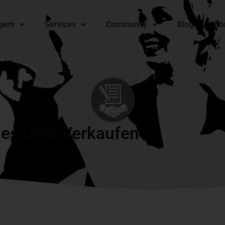
gern
Services
Community
Blog
Sh
les um's Verkaufen