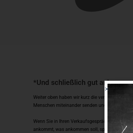
*Und schließlich gut ankomme
Weiter oben haben wir kurz die verschiedenen 
Menschen miteinander senden und empfangen
Wenn Sie in Ihren Verkaufsgesprächen sicherste
ankommt, was ankommen soll, sprechen Sie am 