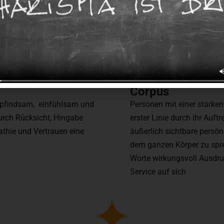
Corpus
pfindsam, einfühlsam und
Personen mit einer starke
rch Rücksicht, Hingabe
erster Linie durch ihr Auftr
thie und Vertrauen eine
äußerlich sichtbare persön
dem ganzen Körper zu spre
Worte wirkungsvoll Ausdru
Service auf sich