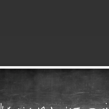
n
Frequenzen benannt, auf denen
.
llen wollen, dass gut
besten die Sprache Ihrer