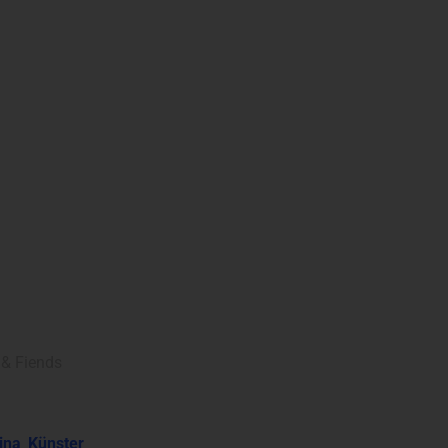
 & Fiends
rina_Künster