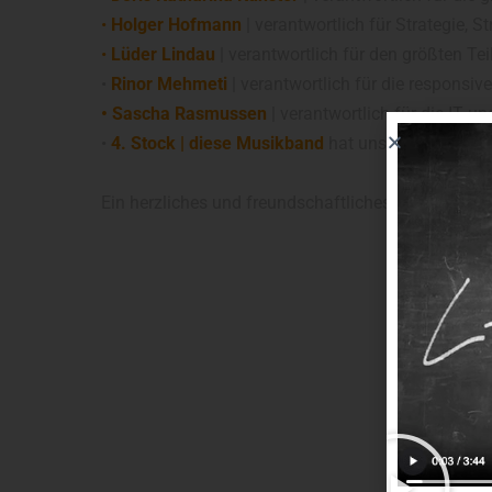
•
Holger Hofmann
| verantwortlich für Strategie, S
•
Lüder Lindau
| verantwortlich für den größten Tei
•
Rinor Mehmeti
| verantwortlich für die respons
• Sascha Rasmussen
| verantwortlich für die IT u
•
4. Stock | diese Musikband
hat uns freundlicher
Ein herzliches und freundschaftliches Dankeschön