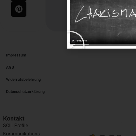
Impressum
AGB
Widerrufsbelehrung
Datenschutzerklärung
Kontakt​
SCIL Profile
Kommunikations-