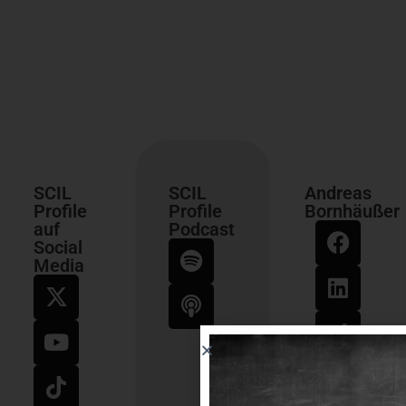
SCIL
SCIL
Andreas
Profile
Profile
Bornhäußer
auf
Podcast
Social
Media