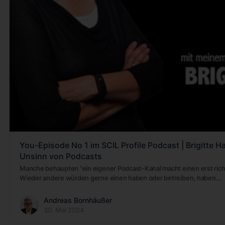
You-Episode No 1 im SCIL Profile Podcast | Brigitte 
Unsinn von Podcasts
Manche behaupten “ein eigener Podcast-Kanal macht einen erst richtig 
Wieder andere würden gerne einen haben oder betreiben, haben…
Andreas Bornhäußer
30. Mai 2024