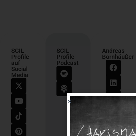
SCIL
SCIL
Andreas
Profile
Profile
Bornhäußer
auf
Podcast
Social
Media