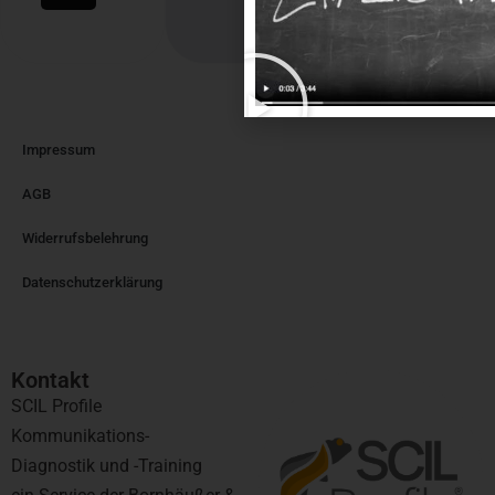
Impressum
AGB
Widerrufsbelehrung
Datenschutzerklärung
Kontakt​
SCIL Profile
Kommunikations-
Diagnostik und -Training