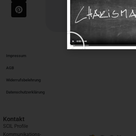
Impressum
AGB
Widerrufsbelehrung
Datenschutzerklärung
Kontakt​
SCIL Profile
Kommunikations-