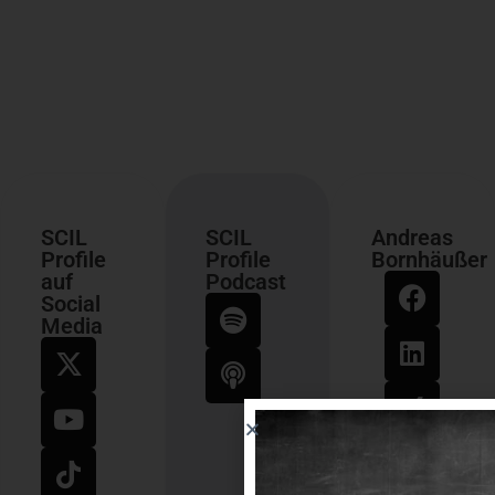
SCIL
SCIL
Andreas
Profile
Profile
Bornhäußer
auf
Podcast
Social
Media