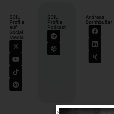
SCIL
SCIL
Andreas
Profile
Profile
Bornhäußer
auf
Podcast
Social
Media