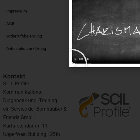
Impressum
AGB
Widerrufsbelehrung
Datenschutzerklärung
Kontakt​
SCIL Profile
Kommunikations-
Diagnostik und -Training
ein Service der Bornhäußer &
Friends GmbH
Kurfürstendamm 11
UpperWest Building | 25th