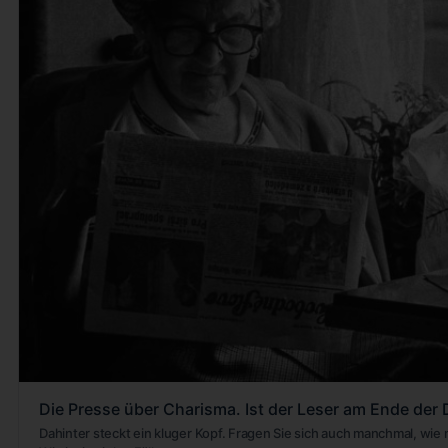
Die Presse über Charisma. Ist der Leser am Ende de
Dahinter steckt ein kluger Kopf. Fragen Sie sich auch manchmal, wi