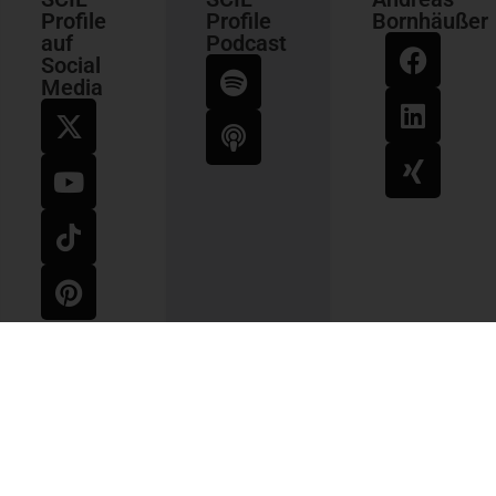
Profile
Profile
Bornhäußer
auf
Podcast
Social
Media
Impressum