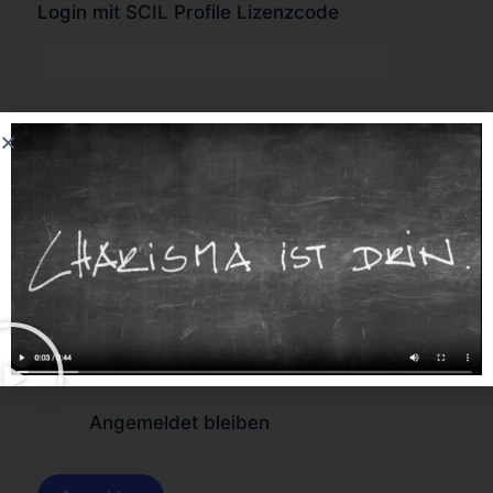
Login mit SCIL Profile Lizenzcode
oder
Forgot Password?
Angemeldet bleiben