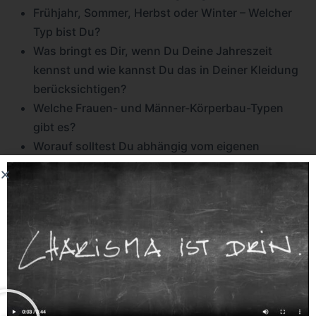
Frühjahr, Sommer, Herbst oder Winter – Welcher
Typ bist Du?
Was bringt es Dir, wenn Du Deine Jahreszeit
kennst und wie kannst Du das in Deiner Kleidung
berücksichtigen?
Welche Frauen- und Männer-Körperbau-Typen
gibt es?
Worauf solltest Du abhängig vom eigenen
Körperbau unbedingt achten?
Was kommt besser an: Der eigene Stil oder die
Anpassung an den Dresscode von
Gesprächspartnern?
Wie lässt sich das Spiel mit den “Statements
bestimmter Rollen” treffsicher spielen?
Arbeitest Du in diesem Kurs nur daran, dass Du
als Persönlichkeit mit starker Ausstrahlung im