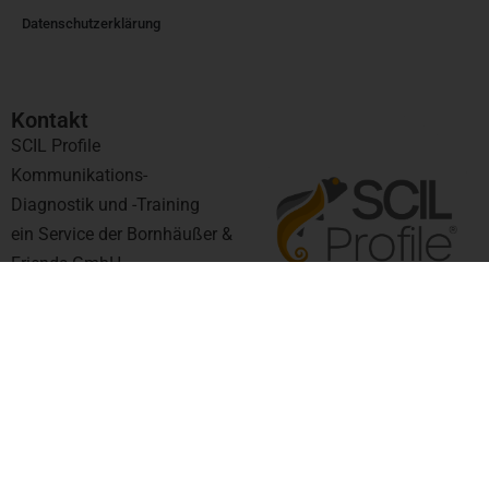
Datenschutzerklärung
Kontakt​
SCIL Profile
Kommunikations-
Diagnostik und -Training
ein Service der Bornhäußer &
Friends GmbH
Kurfürstendamm 11
UpperWest Building | 25th
Floor
10719 Berlin
support@scil-profile.de
+49 30 845 17 23
6