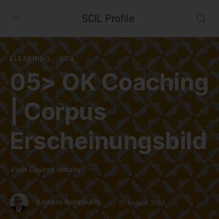
SCIL Profile
ELEARNING
,
SCIL
05> OK Coaching
| Corpus
Erscheinungsbild
View Course details
·
Andreas Bornhäußer
31. August 2023