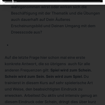
Bereich Äußeres Erscheinungsbild
wahrgenommen wirst oder wirken sich die
Beschäftigung mit der Thematik und die Übungen
auch dauerhaft auf Dein Äußeres
Erscheinungsbild und Deinen Umgang mit dem
Dreesscode aus?
Auf die letzte Frage hier schon mal eine erste
konkrete Antwort, die so übrigens auch für alle
anderen Frequenzen gilt:
Spiel wird zum Schein.
Schein wird zum Sein. Sein wird zum Spiel.
Du
trainierst in diesem Kurs auf sehr spielerische Art
und Weise, den beabsichtigten Eindruck zu
erwecken. Arbeitest Du aktiv und intensiv genug an
diesem Eindruck oder Schein, dringt dies über kurz