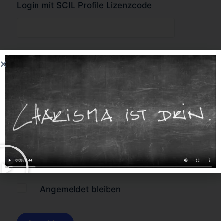
Login mit SCIL Profile Lizenzcode
oder
Forgot Password?
Angemeldet bleiben