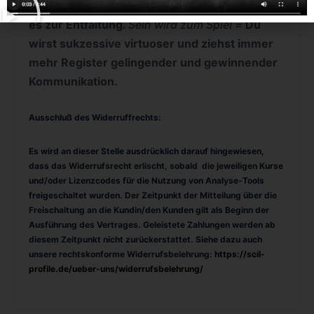
Charisma in Dir wieder zum Leben und bringst
es zur Entfaltung.
Sein wird zum Spiel =
Du
wirst sukzessive virtuoser und ziehst immer
mehr Register gelingender und gewinnender
Kommunikation.
Ausschluß des Widerruffrechts:
Es wird an dieser Stelle ausdrücklich darauf hingewiesen,
dass das Widerrufsrecht erlischt, sobald die jeweiligen Kurse
und/oder Lizenzcodes für die Nutzung von Analyse-Tools
freigeschaltet wurden. Der Zeitpunkt der Mitteilung über die
Freischaltung an die Kundin/den Kunden gilt als Beginn der
Ausführung des Vertrages. Geleistete Zahlungen werden ab
diesem Zeitpunkt nicht zurückerstattet.
Siehe dazu auch
unsere rechtskonforme Widerrufsbelehrung:
https://scil-
profile.de/ueber-uns/widerrufsbelehrung/