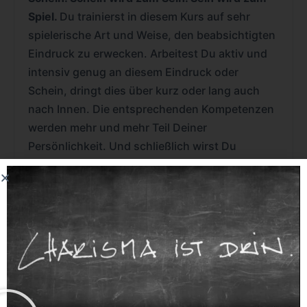
Spiel.
Du trainierst in diesem Kurs auf sehr
spielerische Art und Weise, den beabsichtigten
Eindruck zu erwecken. Arbeitest Du aktiv und
intensiv genug an diesem Eindruck oder
Schein, dringt dies über kurz oder lang auch
nach Innen. Die entsprechenden Kompetenzen
werden mehr und mehr Teil Deiner
Persönlichkeit. Und schließlich wirst Du
zunehmend Freude an dieser Art der
Repertoire-Erweiterung haben, sodass Deine
Motivation und die Fähigkeiten steigen, immer
wieder aufs Neue damit zu spielen und Dich
weiterzuentwickeln.
Spiel wird zum Schein =
Deine Wahrnehmung wird schärfer und Deine
Ausstrahlung kontinuierlich souveräner.
Schein wird zum Sein =
Du erweckst das