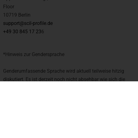
Floor
10719 Berlin
support@scil-profile.de
+49 30 845 17 23
6
*Hinweis zur Gendersprache
Genderumfassende Sprache wird aktuell teilweise hitzig
diskutiert. Es ist derzeit noch nicht absehbar wie sich die
Sprache verändern und was sich durchsetzen wird. Der Rat
für Deutsche Rechtschreibung hat dazu im März 2021 die
Aussage veröffentlicht: „Das Gendersternchen wird vorerst
nicht offiziell anerkannt.” Aus diesem Grund haben wir u.a.
auch im Interesse der Lesbarkeit darauf verzichtet unsere
Texte mit einem Gendersternchen zu versehen oder an jeder
Stelle alle gendergerechten Schreibweisen auszuführen. Wir