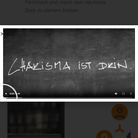
Flirtcheck und mach dein nächstes
Date zu deinem besten.
Ähnliche Produkte