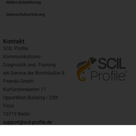
Widerrufsbelehrung
Datenschutzerklärung
Kontakt​
SCIL Profile
Kommunikations-
Diagnostik und -Training
ein Service der Bornhäußer &
Friends GmbH
Kurfürstendamm 11
UpperWest Building | 25th
Floor
10719 Berlin
support@scil-profile.de
+49 30 845 17 23
6