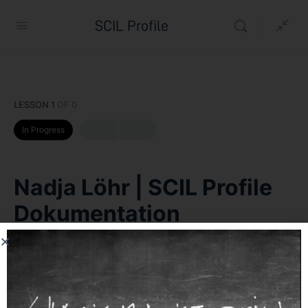
SCIL Profile
LESSON 1
OF 0
In Progress
Nadja Löhr | SCIL Profile
Dokumentation
Andreas Bornhäußer
20. November 2022