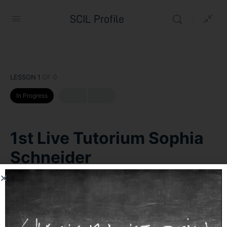
SCIL Profile
LESSON 1
OF 0
In Progress
1st Live Tutorium Sophia
Schneider
Andreas Bornhäußer
9. August 2026