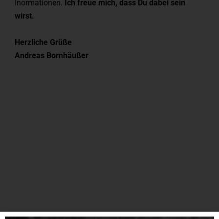
Inormationen.
Ich freue mich, dass Du dabei sein
wirst.
Herzliche Grüße
Andreas Bornhäußer