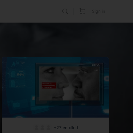
Sign in
+27
enrolled