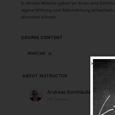
In diesem Webinar geben wir Ihnen eine Einführu
eigene Wirkung und Wahrnehmung entwickeln un
einsetzen können.
COURSE CONTENT
WebCast
ABOUT INSTRUCTOR
Andreas Bornhäußer
100 Courses