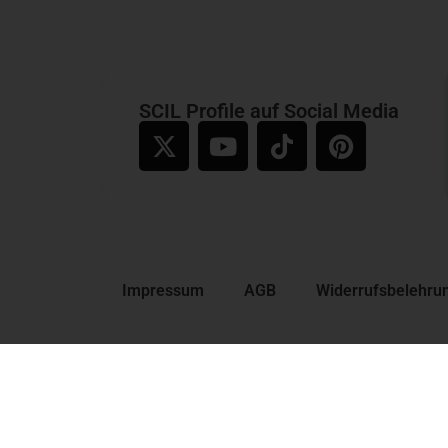
SCIL Profile auf Social Media
Impressum
AGB
Widerrufsbelehru
Kontakt​
SCIL Profile Kommunikations-
Diagnostik und -Training