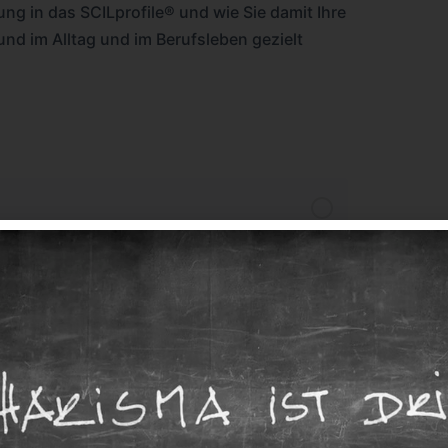
ng in das SCILprofile® und wie Sie damit Ihre
d im Alltag und im Berufsleben gezielt