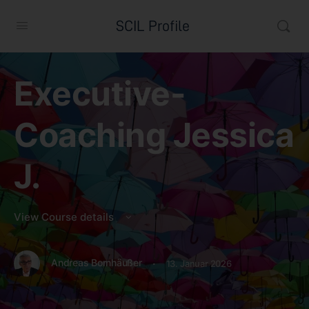
SCIL Profile
Executive-
Coaching Jessica
J.
View Course details
·
Andreas Bornhäußer
13. Januar 2026