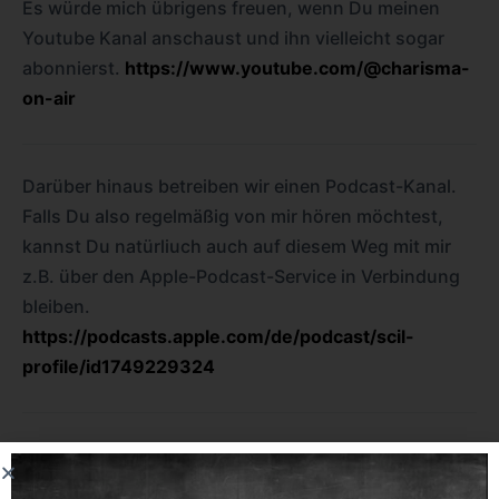
Es würde mich übrigens freuen, wenn Du meinen
Youtube Kanal anschaust und ihn vielleicht sogar
abonnierst.
https://www.youtube.com/@charisma-
on-air
Darüber hinaus betreiben wir einen Podcast-Kanal.
Falls Du also regelmäßig von mir hören möchtest,
kannst Du natürliuch auch auf diesem Weg mit mir
z.B. über den Apple-Podcast-Service in Verbindung
bleiben.
https://podcasts.apple.com/de/podcast/scil-
profile/id1749229324
Und hier nun die versprochene Aufzeichnung des
LiveOnline-Meetings vom 13. August 2024