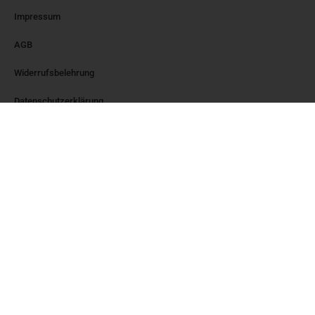
Impressum
AGB
Widerrufsbelehrung
Datenschutzerklärung
Kontakt​
SCIL Profile
Kommunikations-
Diagnostik und -Training
ein Service der Bornhäußer &
Friends GmbH
Kurfürstendamm 11
UpperWest Building | 25th
Floor