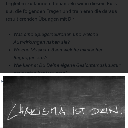
begleiten zu können, behandeln wir in diesem Kurs
u.a. die folgenden Fragen und trainieren die daraus
resultierenden Übungen mit Dir:
Was sind Spiegelneuronen und welche
Auswirkungen haben sie?
Welche Muskeln lösen welche mimischen
Regungen aus?
Wie kannst Du Deine eigene Gesichtsmuskulatur
am besten kontrollieren?
Lässt sich die Gesichtsmuskulatur traineren und
wenn ja, wie?
Wie liest Du sicher in der Mimik Deiner
Gesprächspartner?
Welche Grundemotionen gibt es und wie werden
diese mimisch sichtbar?
Wie kannst Du diese Grundemotionen zukünftig