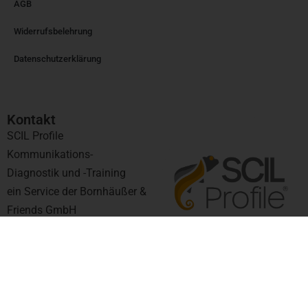
AGB
Widerrufsbelehrung
Datenschutzerklärung
Kontakt​
SCIL Profile
Kommunikations-
Diagnostik und -Training
ein Service der Bornhäußer &
Friends GmbH
Kurfürstendamm 11
UpperWest Building | 25th
Floor
10719 Berlin
support@scil-profile.de