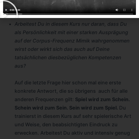
selbst in Deiner Mimik zeigen und was bringt
das?
Arbeitest Du in diesem Kurs nur daran, dass Du
als Persönlichkeit mit einer starken Ausprägung
auf der Corpus-Frequenz Mimik wahrgenommen
wirst oder wirkt sich das auch auf Deine
tatsächlichen diesbezüglichen Kompetenzen
aus?
Auf die letzte Frage hier schon mal eine erste
konkrete Antwort, die so übrigens auch für alle
anderen Frequenzen gilt:
Spiel wird zum Schein.
Schein wird zum Sein. Sein wird zum Spiel.
Du
trainierst in diesem Kurs auf sehr spielerische Art
und Weise, den beabsichtigten Eindruck zu
erwecken. Arbeitest Du aktiv und intensiv genug