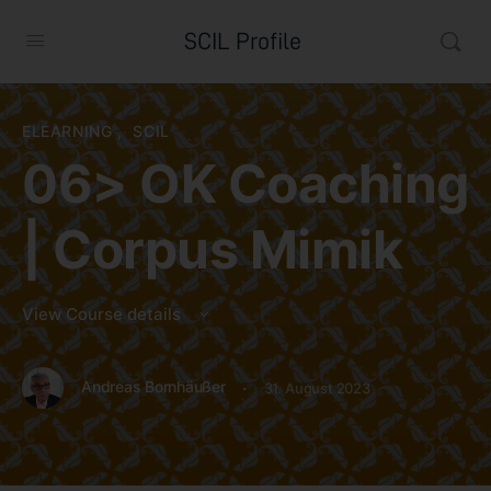
SCIL Profile
ELEARNING
,
SCIL
06> OK Coaching
| Corpus Mimik
View Course details
·
Andreas Bornhäußer
31. August 2023