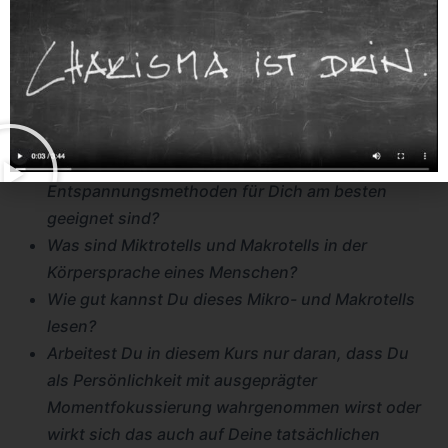
Wie oft und wie intensiv reflektierst Du dankbar
Deinen bisherigen Lebensweg?
Welche Mentalübungen kennst Du und welche
nutzt Du?
Was bringen Entspannungsmethoden für die
Momentfokussierung?
Wie findest Du heraus, welche
Entspannungsmethoden für Dich am besten
geeignet sind?
Was sind Miktrotells und Makrotells in der
Körpersprache eines Menschen?
Wie gut kannst Du dieses Mikro- und Makrotells
lesen?
Arbeitest Du in diesem Kurs nur daran, dass Du
als Persönlichkeit mit ausgeprägter
Momentfokussierung wahrgenommen wirst oder
wirkt sich das auch auf Deine tatsächlichen