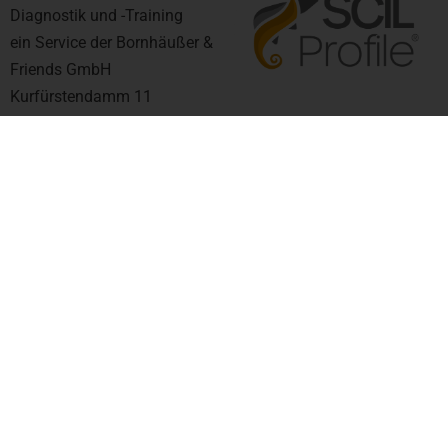
Diagnostik und -Training
ein Service der Bornhäußer &
Friends GmbH
Kurfürstendamm 11
UpperWest Building | 25th
Floor
10719 Berlin
support@scil-profile.de
+49 30 845 17 23
6
*Hinweis zur Gendersprache
Genderumfassende Sprache wird aktuell teilweise hitzig
diskutiert. Es ist derzeit noch nicht absehbar wie sich die
Sprache verändern und was sich durchsetzen wird. Der Rat
für Deutsche Rechtschreibung hat dazu im März 2021 die