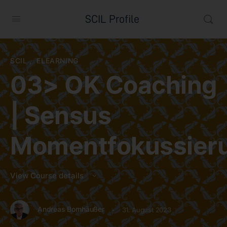
SCIL Profile
SCIL
,
ELEARNING
03> OK Coaching
| Sensus
Momentfokussier
View Course details
·
Andreas Bornhäußer
31. August 2023