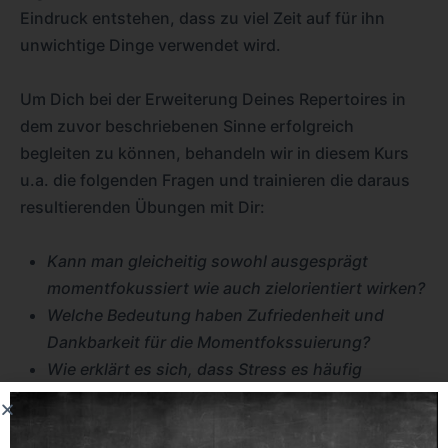
Eindruck entstehen, dass zu viel Zeit auf für ihn
unwichtige Dinge verwendet wird.
Um Dich bei der Erweiterung Deines Repertoires in
dem zuvor beschriebenen Sinne erfolgreich
begleiten zu können, behandeln wir in diesem Kurs
u.a. die folgenden Fragen und trainieren die daraus
resultierenden Übungen mit Dir:
Kann man gleicheitig sowohl ausgesprägt
momentfokussiert wie auch zielorientiert wirken?
Welche Bedeutung haben Zufriedenheit und
Dankbarkeit für die Momentfokssuierung?
Wie erklärt es sich, dass Stress es häufig
verhindert, sich ganz auf das Hier und Jetzt
einzulassen?