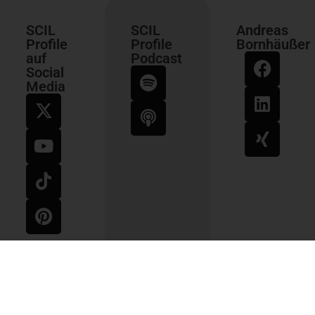
SCIL
SCIL
Andreas
Profile
Profile
Bornhäußer
auf
Podcast
Social
Media