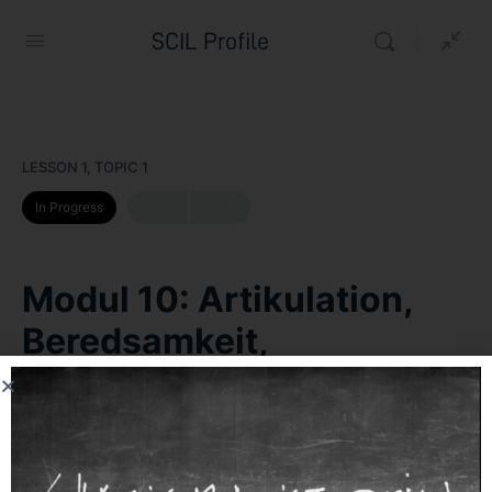
SCIL Profile
LESSON 1, TOPIC 1
In Progress
Modul 10: Artikulation,
Beredsamkeit,
Bildhaftigkeit
Andreas Bornhäußer
6. August 2026