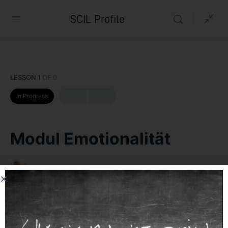
SCIL Profile
LESSON 1
OF 0
In Progress
Modul Emotionalität
Andreas Bornhäußer
1. Juni 2026