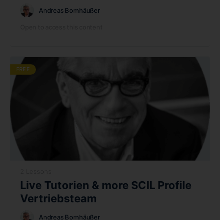
Andreas Bornhäußer
Open to access this content
FREE
2 Lessons
Live Tutorien & more SCIL Profile
Vertriebsteam
Andreas Bornhäußer