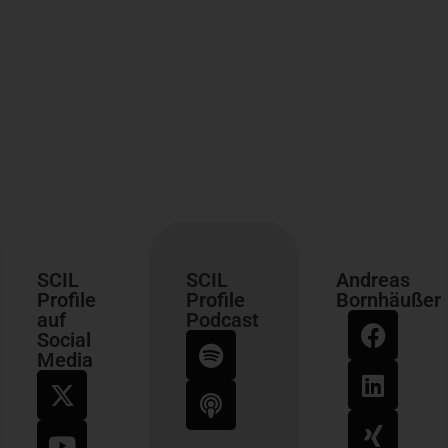
SCIL
SCIL
Andreas
Profile
Profile
Bornhäußer
auf
Podcast
Social
Media