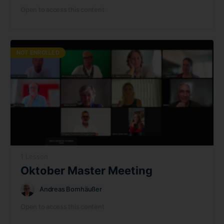
Open to access this content
NOT ENROLLED
1 Lesson
Oktober Master Meeting
Andreas Bornhäußer
Open to access this content