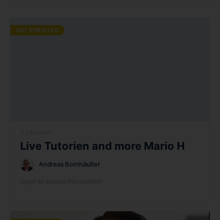
NOT ENROLLED
2 Lessons
Live Tutorien and more Mario H
Andreas Bornhäußer
Open to access this content