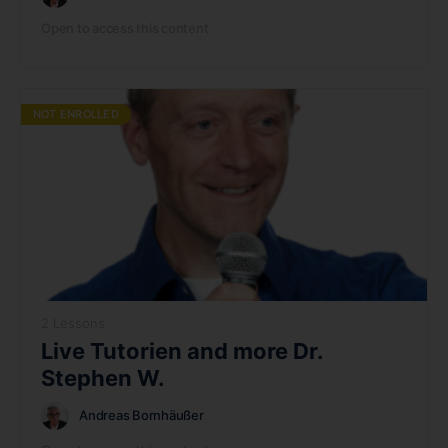
Open to access this content
NOT ENROLLED
2 Lessons
Live Tutorien and more Dr.
Stephen W.
Andreas Bornhäußer