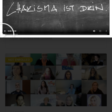
1 Lesson
MasterMeeting Dezember 2023
Andreas Bornhäußer
Open to access this content
NOT ENROLLED
1 Lesson