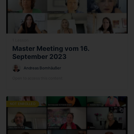
1 Lesson
Master Meeting vom 16.
September 2023
Andreas Bornhäußer
Open to access this content
NOT ENROLLED