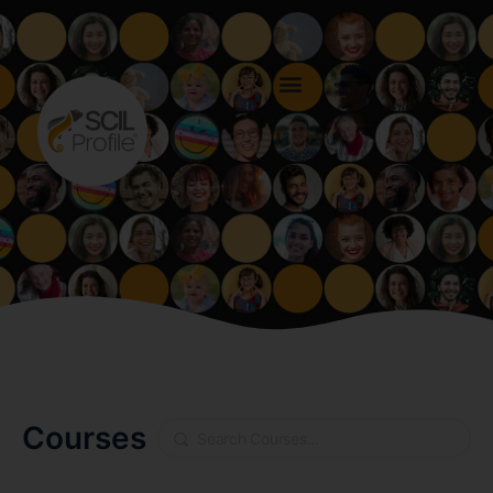
Courses
Search