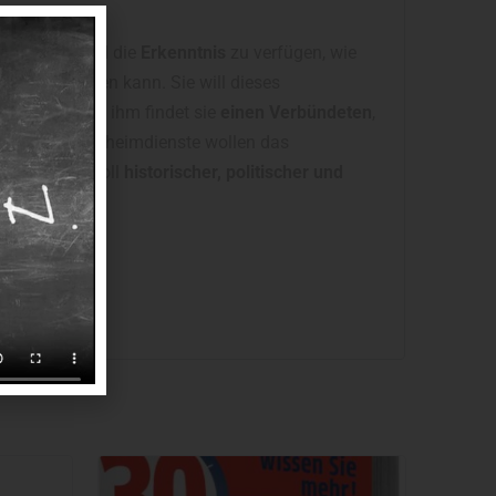
er Seelen
und die
Erkenntnis
zu verfügen, wie
bewegt werden kann. Sie will dieses
edo kennen. In ihm findet sie
einen Verbündeten
,
en Gefahr
. Geheimdienste wollen das
nd Gefühle
voll
historischer, politischer und