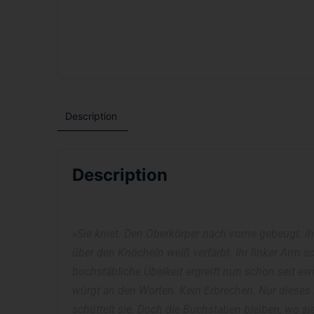
Description
Description
»Sie kniet. Den Oberkörper nach vorne gebeugt. Ih
über den Knöcheln weiß verfärbt. Ihr linker Arm s
buchstäbliche Übelkeit ergreift nun schon seit ewi
würgt an den Worten. Kein Erbrechen. Nur dieses
schüttelt sie. Doch die Buchstaben bleiben, wo sie 