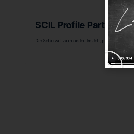
SCIL Profile Partner A
Der Schlüssel zu einander. Im Job, privat und mehr.