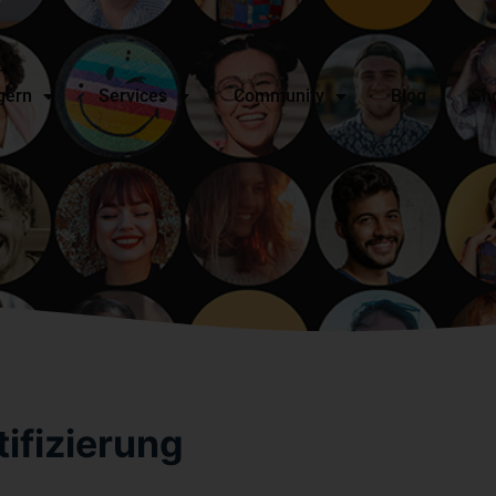
gern
Services
Community
Blog
Sh
tifizierung