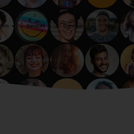
gern
Services
Community
Blog
Sh