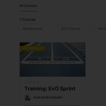
All Courses
1
Course
NOT ENROLLED
3 Lessons
Training: ExO Sprint
Andreas Bornhäußer
Das passende Geschäftsmodell für dich