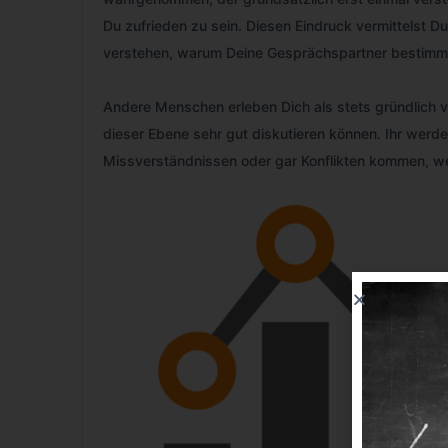
Du zufrieden zu sein. Diesen Eindruck vermittelst D
verstehen, warum Deine Gesprächspartner bestimmt
Andere Menschen erleben Dich als stets gründlich v
dieser Ebene sehr gut diskutieren können. Ihr wer
Missverständnissen oder gar Konflikten kommen, we