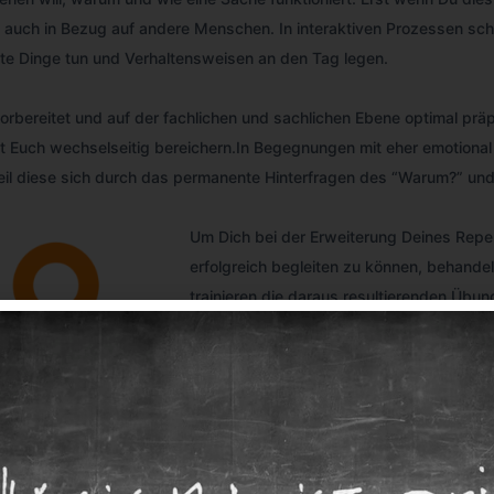
u auch in Bezug auf andere Menschen. In interaktiven Prozessen schei
e Dinge tun und Verhaltensweisen an den Tag legen.
orbereitet und auf der fachlichen und sachlichen Ebene optimal prä
det Euch wechselseitig bereichern.In Begegnungen mit eher emotion
il diese sich durch das permanente Hinterfragen des “Warum?” und
Um Dich bei der Erweiterung Deines Repe
erfolgreich begleiten zu können, behandel
trainieren die daraus resultierenden Übung
Welche innere Haltung ist wichtig, damit 
Welche Techniken gibt es, dank derer Du
Grund gehen zu wollen?
Wie bereitest Du Dich normalerweise au
Woran kannst Du festellen, wann und wie 
Wie schätzt Du Dein abstraktes Denkverm