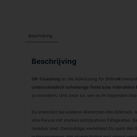
Beschrijving
Beschrijving
OK-Coaching
ist die Abkürzung für
O
nline
K
ommuni
unterschiedlich schwierige Tests bzw. interaktive
zu erweitern. Und zwar so, wie es im folgenden besc
Du erweckst bei anderen Menschen den Eindruck, als
eine Person mit starken antizipativen Fähigkeiten. 
denkbar sind. Demzufolge vermittelst Du auch den E
wahrgenommen, der grundsätzlich erst einmal verste