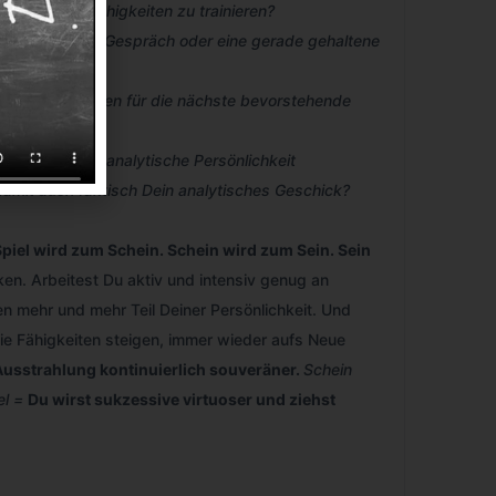
 um diese Fähigkeiten zu trainieren?
eben beendetes Gespräch oder eine gerade gehaltene
ektion am besten für die nächste bevorstehende
ss Du als eine analytische Persönlichkeit
amit auch faktisch Dein analytisches Geschick?
piel wird zum Schein. Schein wird zum Sein. Sein
ken. Arbeitest Du aktiv und intensiv genug an
 mehr und mehr Teil Deiner Persönlichkeit. Und
ie Fähigkeiten steigen, immer wieder aufs Neue
usstrahlung kontinuierlich souveräner.
Schein
el =
Du wirst sukzessive virtuoser und ziehst