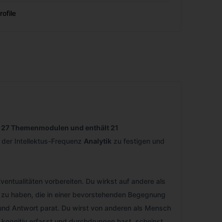
rofile
, 27 Themenmodulen und enthält 21
f der Intellektus-Frequenz
Analytik
zu festigen und
ntualitäten vorbereiten. Du wirkst auf andere als
rt zu haben, die in einer bevorstehenden Begegnung
 und Antwort parat. Du wirst von anderen als Mensch
 kognitiv erfasst und durchdrungen hast, scheinst