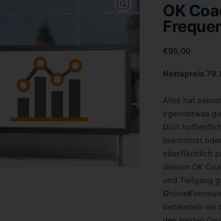
OK Coac
Frequen
€
95,00
Nettopreis 79
Alles hat seine
irgendetwas gu
Dich hoffentli
bekommst oder 
oberflächlich z
diesem OK Coac
und Tiefgang 
O
nline
K
ommuni
behandeln wir 
den beiden Gru