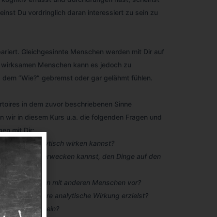
nst Du vordringlich daran interessiert zu sein zu
pariert. Gleichgesinnte Menschen werden mit Dir auf
al wirksamen Menschen kann es jedoch zu
 dem “Wie?” gebremst oder gar gelähmt fühlen.
rtoires in dem zuvor beschriebenen Sinne
n wir in diesem Kurs u.a. die folgenden Fragen und
en mit Dir:
Du stärker analytisch wirken kannst?
 den Eindruck erwecken kannst, den Dinge auf den
f die Begegungen mit anderen Menschen vor?
Du eine stärkere analytische Wirkung erzielst?
ögen zur Zeit ein?