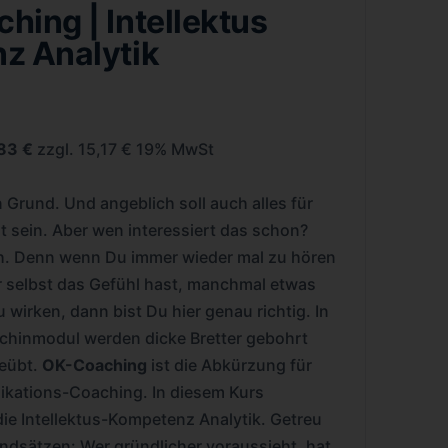
hing | Intellektus
z Analytik
,83 €
zzgl. 15,17 € 19% MwSt
n Grund. Und angeblich soll auch alles für
t sein. Aber wen interessiert das schon?
ch. Denn wenn Du immer wieder mal zu hören
selbst das Gefühl hast, manchmal etwas
u wirken, dann bist Du hier genau richtig. In
hinmodul werden dicke Bretter gebohrt
geübt.
OK-Coaching
ist die Abkürzung für
kations-Coaching. In diesem Kurs
die Intellektus-Kompetenz Analytik. Getreu
ndsätzen: Wer gründlicher voraussieht, hat