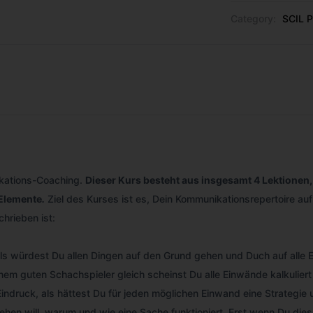
Category:
SCIL P
kations-Coaching.
Dieser Kurs besteht aus insgesamt 4 Lektionen
 Elemente
.
Ziel des Kurses ist es, Dein Kommunikationsrepertoire au
hrieben ist:
 würdest Du allen Dingen auf den Grund gehen und Duch auf alle Eve
Einem guten Schachspieler gleich scheinst Du alle Einwände kalkulie
indruck, als hättest Du für jeden möglichen Einwand eine Strategie
hen will, warum und wie eine Sache funktioniert. Erst wenn Du dies