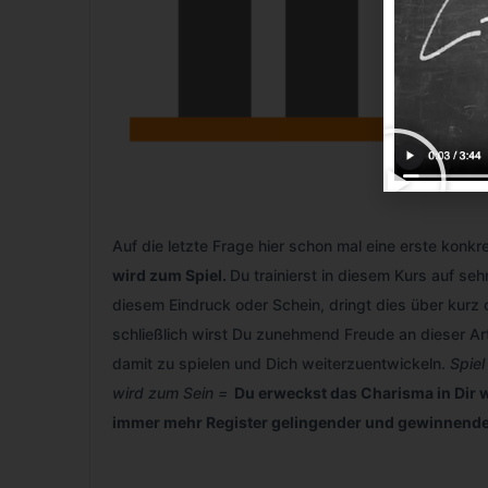
Auf die letzte Frage hier schon mal eine erste konkr
wird zum Spiel.
Du trainierst in diesem Kurs auf se
diesem Eindruck oder Schein, dringt dies über kurz
schließlich wirst Du zunehmend Freude an dieser Ar
damit zu spielen und Dich weiterzuentwickeln.
Spiel
wird zum Sein =
Du erweckst das Charisma in Dir w
immer mehr Register gelingender und gewinnend