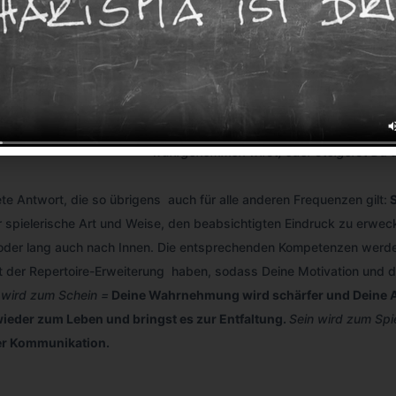
Welche Methoden kannst Du Dir aneigenen,
Auf welche Weise reflektierst Du ein so
Präsentation?
Wie kannst Du die Ergebnisse dieser Refl
Begegnung nutzen?
Arbeitest Du in diesem Kurs nur daran, da
wahrgenommen wirst, oder steigerst Du d
ete Antwort, die so übrigens auch für alle anderen Frequenzen gilt:
S
hr spielerische Art und Weise, den beabsichtigten Eindruck zu erwec
 oder lang auch nach Innen. Die entsprechenden Kompetenzen werden
t der Repertoire-Erweiterung haben, sodass Deine Motivation und d
 wird zum Schein =
Deine Wahrnehmung wird schärfer und Deine A
ieder zum Leben und bringst es zur Entfaltung.
Sein wird zum Spi
er Kommunikation.