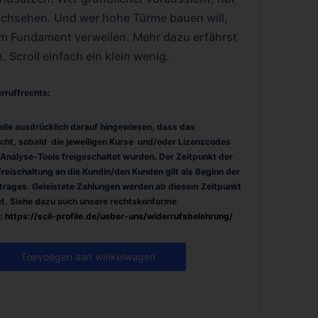
achsehen. Und wer hohe Türme bauen will,
m Fundament verweilen. Mehr dazu erfährst
. Scroll einfach ein klein wenig.
rruffrechts:
telle ausdrücklich darauf hingewiesen, dass das
scht, sobald die jeweiligen Kurse und/oder Lizenzcodes
 Analyse-Tools freigeschaltet wurden. Der Zeitpunkt der
Freischaltung an die Kundin/den Kunden gilt als Beginn der
trages. Geleistete Zahlungen werden ab diesem Zeitpunkt
t.
Siehe dazu auch unsere rechtskonforme
:
https://scil-profile.de/ueber-uns/widerrufsbelehrung/
Toevoegen aan winkelwagen