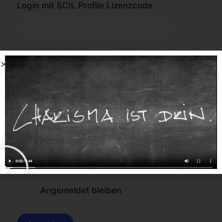
Login mit SCIL Profile Lizenzcode
oder
Forgot Password?
Angemeldet bleiben