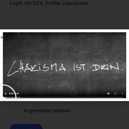
Login mit SCIL Profile Lizenzcode
oder
Forgot Password?
Angemeldet bleiben