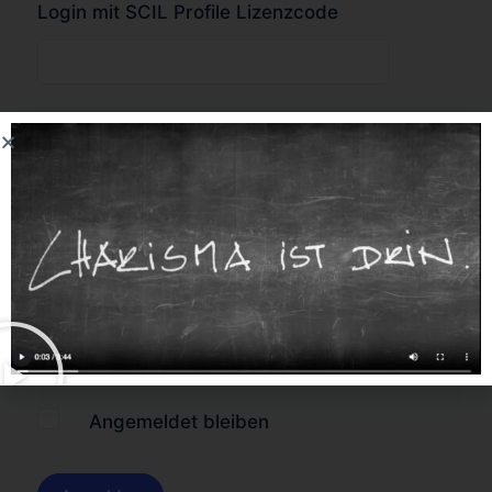
Login mit SCIL Profile Lizenzcode
oder
Forgot Password?
Angemeldet bleiben