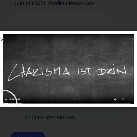
Login mit SCIL Profile Lizenzcode
oder
Forgot Password?
Angemeldet bleiben