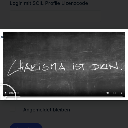
Login mit SCIL Profile Lizenzcode
oder
Forgot Password?
Angemeldet bleiben