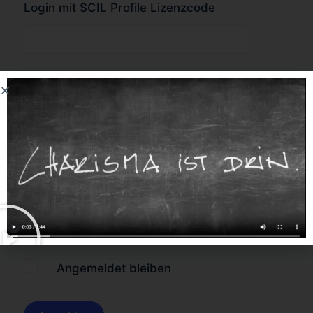
Login mit SCIL Profile Lizenzcode
oder
Forgot Password?
Angemeldet bleiben