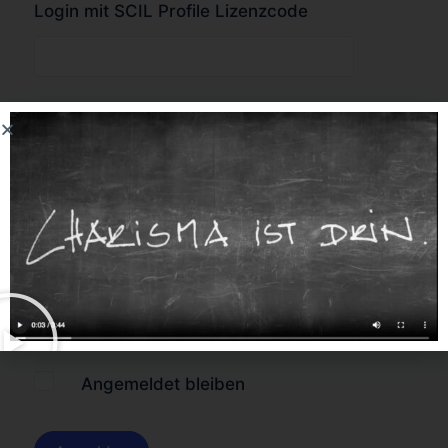
Login mit SCIL Profile Lizenzcode
oder
Forgot Password?
Angemeldet bleiben