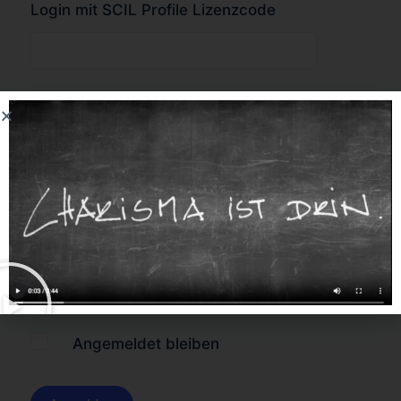
Login mit SCIL Profile Lizenzcode
oder
Forgot Password?
Angemeldet bleiben