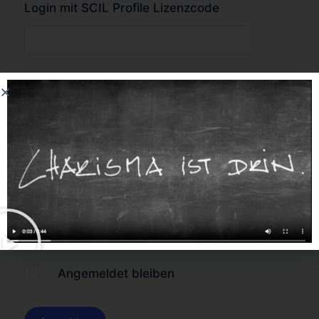
Login mit SCIL Profile Lizenzcode
oder
Forgot Password?
Angemeldet bleiben