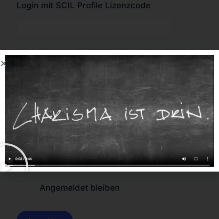
Login mit SCIL Profile Lizenzcode
oder
Forgot Password?
Angemeldet bleiben