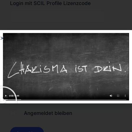
Login mit SCIL Profile Lizenzcode
oder
Forgot Password?
Angemeldet bleiben