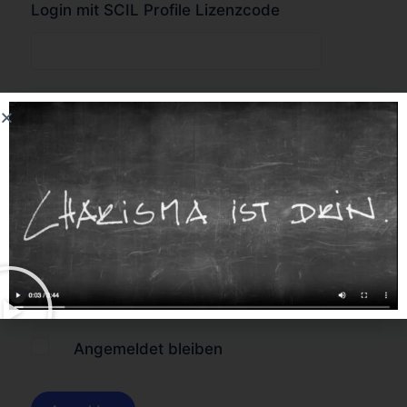
Login mit SCIL Profile Lizenzcode
oder
Forgot Password?
Angemeldet bleiben