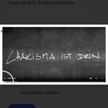
Login mit SCIL Profile Lizenzcode
oder
Forgot Password?
Angemeldet bleiben