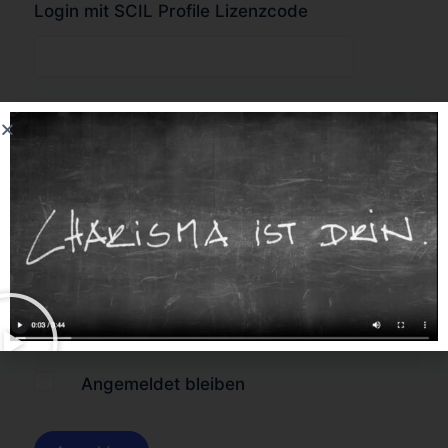
Login mit SCIL Profile Lizenzcode
oder
Forgot Password?
Angemeldet bleiben