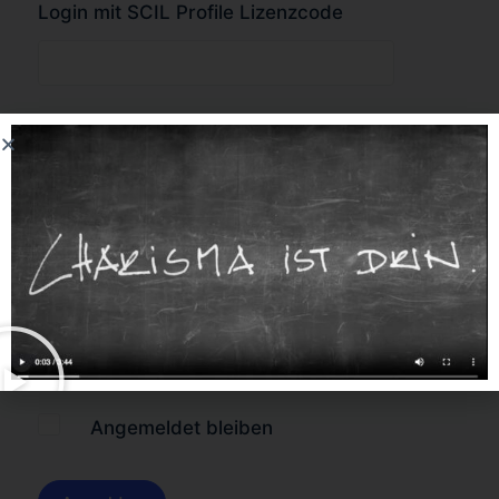
Login mit SCIL Profile Lizenzcode
oder
Forgot Password?
Angemeldet bleiben